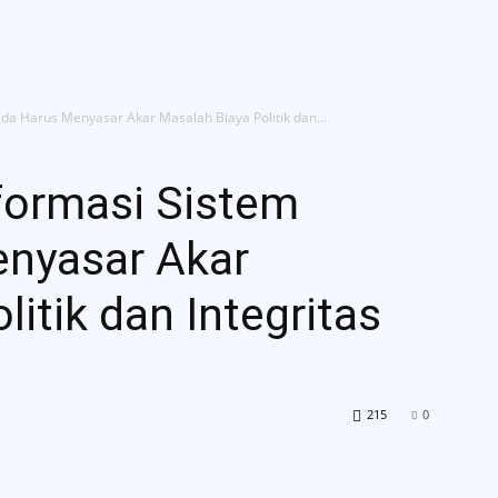
da
Profil
Profil Dosen GB
Berita DGB
ada Harus Menyasar Akar Masalah Biaya Politik dan...
formasi Sistem
enyasar Akar
itik dan Integritas
215
0