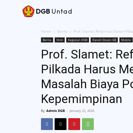
DGB
Untad
Beran
Home
Berita
Prof. Slamet: Reformasi Sistem Pilk
Berita
html
Kegiatan DGB
Kiprah Dosen GB
Mobile
Prof. Slamet: Re
Pilkada Harus M
Masalah Biaya Pol
Kepemimpinan
By
Admin DGB
-
January 22, 2026