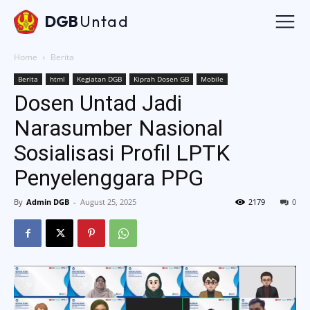
DGB
Untad
Home
Berita
Berita
html
Kegiatan DGB
Kiprah Dosen GB
Mobile
Dosen Untad Jadi
Narasumber Nasional
Sosialisasi Profil LPTK
Penyelenggara PPG
By
Admin DGB
-
August 25, 2025
2179
0