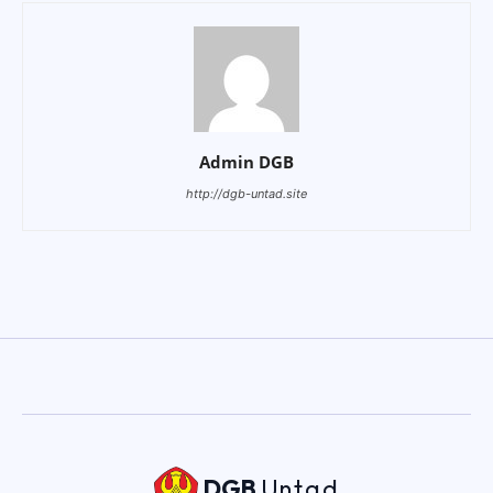
Admin DGB
http://dgb-untad.site
DGB
Untad